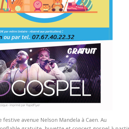
ée festive avenue Nelson Mandela à Caen. Au
nflable gratuite, buvette et concert gospel à parti