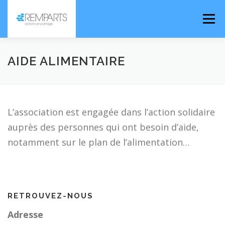
Aller
Menu
au
contenu
ACCUEIL
NOUVELLES
AIDE ALIMENTAIRE
L’ASSOCIATION
L’association est engagée dans l’action solidaire
auprès des personnes qui ont besoin d’aide,
CHAMPS D’ACTION
CONTACT
notamment sur le plan de l’alimentation…
RETROUVEZ-NOUS
Adresse